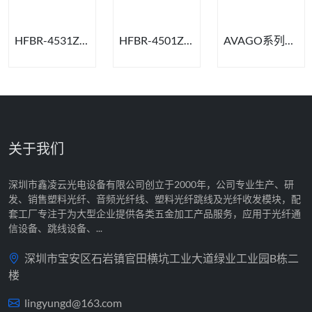
HFBR-4531Z/4533Z塑料光纤
HFBR-4501Z/4511Z塑料光纤
AVAGO系列塑料光纤
关于我们
深圳市鑫凌云光电设备有限公司创立于2000年，公司专业生产、研
发、销售塑料光纤、音频光纤线、塑料光纤跳线及光纤收发模块，配
套工厂专注于为大型企业提供各类五金加工产品服务，应用于光纤通
信设备、跳线设备、...
深圳市宝安区石岩镇官田横坑工业大道绿业工业园B栋二
楼
lingyungd@163.com