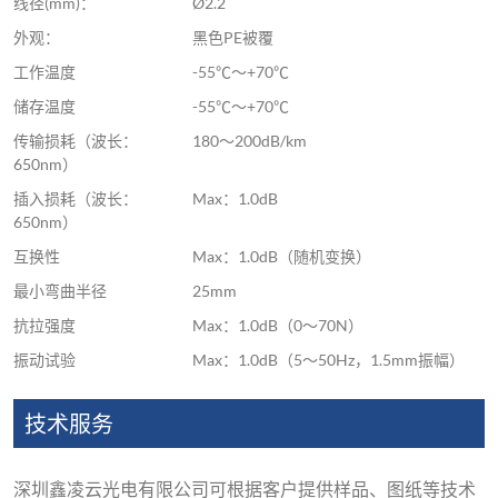
线径(mm)：
Ø2.2
外观：
黑色PE被覆
工作温度
-55℃～+70℃
储存温度
-55℃～+70℃
传输损耗（波长：
180～200dB/km
650nm）
插入损耗（波长：
Max：1.0dB
650nm）
互换性
Max：1.0dB（随机变换）
最小弯曲半径
25mm
抗拉强度
Max：1.0dB（0～70N）
振动试验
Max：1.0dB（5～50Hz，1.5mm振幅）
技术服务
深圳鑫凌云光电有限公司可根据客户提供样品、图纸等技术