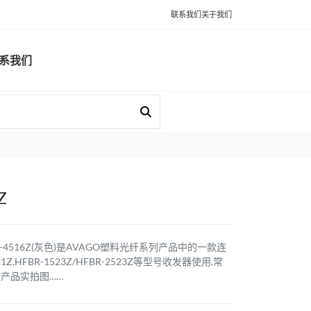
联系我们
关于我们
系我们
Z
FBR-4516Z(灰色)是AVAGO塑料光纤系列产品中的一款连
21Z,HFBR-1523Z/HFBR-2523Z等型号收发器使用,常
产品实拍图……