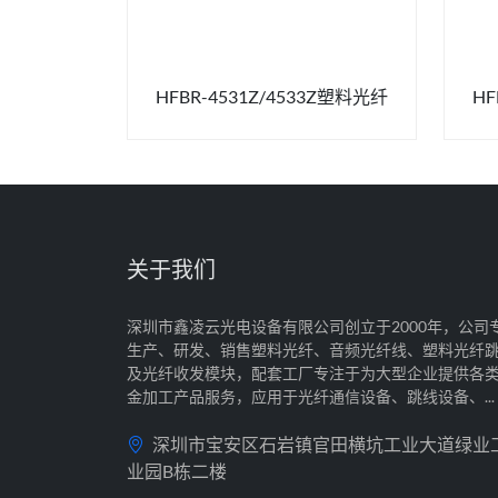
516Z
HFBR-4531Z/4533Z塑料光纤
HF
关于我们
深圳市鑫凌云光电设备有限公司创立于2000年，公司
生产、研发、销售塑料光纤、音频光纤线、塑料光纤
及光纤收发模块，配套工厂专注于为大型企业提供各
金加工产品服务，应用于光纤通信设备、跳线设备、...
深圳市宝安区石岩镇官田横坑工业大道绿业
业园B栋二楼