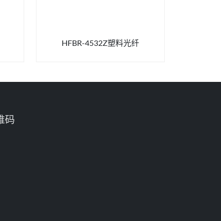
HFBR-4532Z塑料光纤
HFB
维码