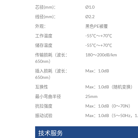
芯径(mm)：
Ø1.0
线径(mm)：
Ø2.2
外观：
黑色PE被覆
工作温度
-55℃～+70℃
储存温度
-55℃～+70℃
传输损耗（波长：
180～200dB/km
650nm）
插入损耗（波长：
Max：1.0dB
650nm）
互换性
Max：1.0dB（随机变换）
最小弯曲半径
25mm
抗拉强度
Max：1.0dB（0～70N）
振动试验
Max：1.0dB（5～50Hz，
技术服务