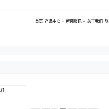
首页
产品中心
新闻资讯
关于我们
联
光纤