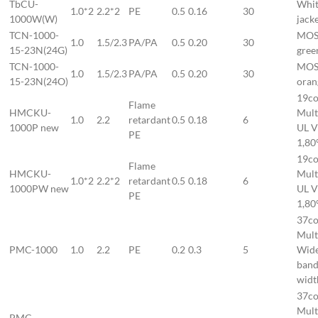
TbCU-
Whi
1.0*2
2.2*2
PE
0.5
0.16
30
1000W(W)
jack
TCN-1000-
MOS
1.0
1.5/2.3
PA/PA
0.5
0.20
30
15-23N(24G)
gree
TCN-1000-
MOS
1.0
1.5/2.3
PA/PA
0.5
0.20
30
15-23N(24O)
oran
19co
Flame
HMCKU-
Mult
1.0
2.2
retardant
0.5
0.18
6
1000P new
UL 
PE
1,80
19co
Flame
HMCKU-
Mult
1.0*2
2.2*2
retardant
0.5
0.18
6
1000PW new
UL 
PE
1,80
37co
Mult
PMC-1000
1.0
2.2
PE
0.2
0.3
5
Wid
ban
widt
37co
Mult
PMC-