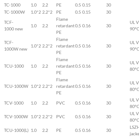
TC-1000
1.0
2.2
PE
0.5
0.15
30
TC-1000W
1.0*2
2.2*2
PE
0.5
0.15
30
Flame
TCF-
UL V
1.0
2.2
retardant
0.5
0.16
30
1000 new
90°
PE
Flame
TCF-
UL V
1.0*2
2.2*2
retardant
0.5
0.16
30
1000W new
90°
PE
Flame
UL V
TCU-1000
1.0
2.2
retardant
0.5
0.16
30
80°
PE
Flame
UL V
TCU-1000W
1.0*2
2.2*2
retardant
0.5
0.16
30
80°
PE
UL V
TCV-1000
1.0
2.2
PVC
0.5
0.16
30
80°
UL V
TCV-1000W
1.0*2
2.2*2
PVC
0.5
0.16
30
80°
LSZ
TCU-1000(L)
1.0
2.2
PE
0.5
0.16
30
jack