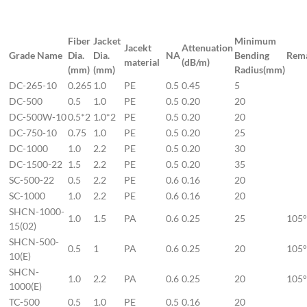
Fiber
Jacket
Minimum
Jacekt
Attenuation
Grade Name
Dia.
Dia.
NA
Bending
Rem
material
(dB/m)
(mm)
(mm)
Radius(mm)
DC-265-10
0.265
1.0
PE
0.5
0.45
5
DC-500
0.5
1.0
PE
0.5
0.20
20
DC-500W-10
0.5*2
1.0*2
PE
0.5
0.20
20
DC-750-10
0.75
1.0
PE
0.5
0.20
25
DC-1000
1.0
2.2
PE
0.5
0.20
30
DC-1500-22
1.5
2.2
PE
0.5
0.20
35
SC-500-22
0.5
2.2
PE
0.6
0.16
20
SC-1000
1.0
2.2
PE
0.6
0.16
20
SHCN-1000-
1.0
1.5
PA
0.6
0.25
25
105
15(02)
SHCN-500-
0.5
1
PA
0.6
0.25
20
105
10(E)
SHCN-
1.0
2.2
PA
0.6
0.25
20
105
1000(E)
TC-500
0.5
1.0
PE
0.5
0.16
20